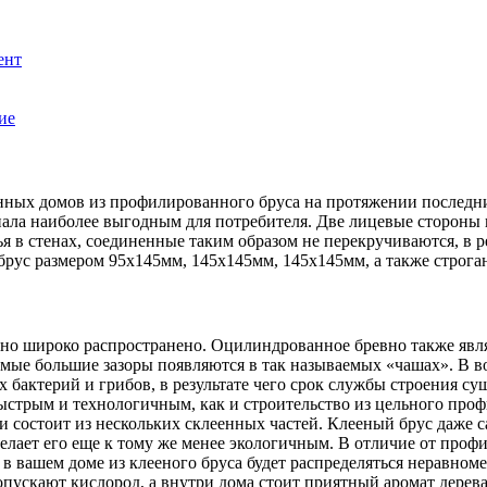
ент
ие
нных домов из профилированного бруса на протяжении последни
риала наиболее выгодным для потребителя. Две лицевые стороны
в стенах, соединенные таким образом не перекручиваются, в рез
рус размером 95х145мм, 145х145мм, 145х145мм, а также строга
но широко распространено. Оцилиндрованное бревно также явля
амые большие зазоры появляются в так называемых «чашах». В в
 бактерий и грибов, в результате чего срок службы строения су
 быстрым и технологичным, как и строительство из цельного пр
и состоит из нескольких склеенных частей. Клееный брус даже с
делает его еще к тому же менее экологичным. В отличие от проф
в вашем доме из клееного бруса будет распределяться неравном
пускают кислород, а внутри дома стоит приятный аромат дерева