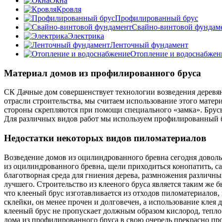
Окна
Кровля
Профилированный брус
Свайно-винтовой фундам
Электрика
Ленточный фундамент
Отопление и водоснабжен
Материал домов из профилированного бруса
СК Дачные дом совершенствует технологии возведения деревя
отрасли строительства, мы считаем использование этого мате
стороны скрепляются при помощи специального «замка». Брусья 
Для различных видов работ мы используем профилированный б
Недостатки некоторых видов пиломатериалов
Возведение домов из оцилиндрованного бревна сегодня доволь
из оцилиндрованного бревна, щели приходиться конопатить, с
благотворная среда для гниения дерева, размножения различных
лучшего. Строительство из клееного бруса является таким же
что клееный брус изготавливается из отходов пиломатериалов, 
склейки, он менее прочен и долговечен, а использование клея 
клееный брус не пропускает должным образом кислород, тепло 
дома из профилированного бруса в свою очередь прекрасно про