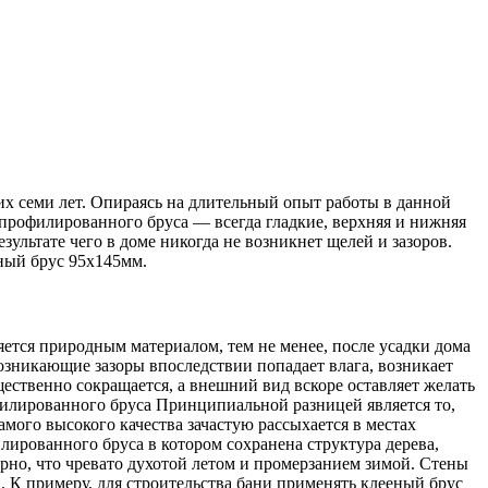
х семи лет. Опираясь на длительный опыт работы в данной
 профилированного бруса — всегда гладкие, верхняя и нижняя
ультате чего в доме никогда не возникнет щелей и зазоров.
ный брус 95х145мм.
ется природным материалом, тем не менее, после усадки дома
озникающие зазоры впоследствии попадает влага, возникает
щественно сокращается, а внешний вид вскоре оставляет желать
офилированного бруса Принципиальной разницей является то,
амого высокого качества зачастую рассыхается в местах
илированного бруса в котором сохранена структура дерева,
ерно, что чревато духотой летом и промерзанием зимой. Стены
. К примеру, для строительства бани применять клееный брус